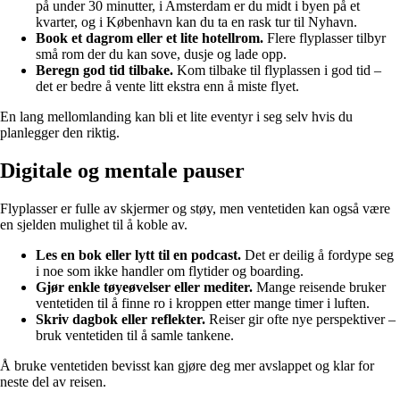
på under 30 minutter, i Amsterdam er du midt i byen på et
kvarter, og i København kan du ta en rask tur til Nyhavn.
Book et dagrom eller et lite hotellrom.
Flere flyplasser tilbyr
små rom der du kan sove, dusje og lade opp.
Beregn god tid tilbake.
Kom tilbake til flyplassen i god tid –
det er bedre å vente litt ekstra enn å miste flyet.
En lang mellomlanding kan bli et lite eventyr i seg selv hvis du
planlegger den riktig.
Digitale og mentale pauser
Flyplasser er fulle av skjermer og støy, men ventetiden kan også være
en sjelden mulighet til å koble av.
Les en bok eller lytt til en podcast.
Det er deilig å fordype seg
i noe som ikke handler om flytider og boarding.
Gjør enkle tøyeøvelser eller mediter.
Mange reisende bruker
ventetiden til å finne ro i kroppen etter mange timer i luften.
Skriv dagbok eller reflekter.
Reiser gir ofte nye perspektiver –
bruk ventetiden til å samle tankene.
Å bruke ventetiden bevisst kan gjøre deg mer avslappet og klar for
neste del av reisen.