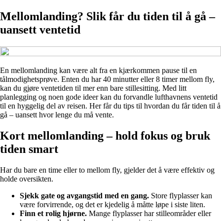
Mellomlanding? Slik får du tiden til å gå –
uansett ventetid
En mellomlanding kan være alt fra en kjærkommen pause til en
tålmodighetsprøve. Enten du har 40 minutter eller 8 timer mellom fly,
kan du gjøre ventetiden til mer enn bare stillesitting. Med litt
planlegging og noen gode ideer kan du forvandle lufthavnens ventetid
til en hyggelig del av reisen. Her får du tips til hvordan du får tiden til å
gå – uansett hvor lenge du må vente.
Kort mellomlanding – hold fokus og bruk
tiden smart
Har du bare en time eller to mellom fly, gjelder det å være effektiv og
holde oversikten.
Sjekk gate og avgangstid med en gang.
Store flyplasser kan
være forvirrende, og det er kjedelig å måtte løpe i siste liten.
Finn et rolig hjørne.
Mange flyplasser har stilleområder eller