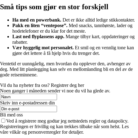
Små tips som gjør en stor forskjell
Ha med en powerbank.
Det er ikke alltid ledige stikkontakter.
Pakk en liten “ventepose”.
Med snacks, tannbørste, lader og
hodetelefoner er du klar for det meste.
Last ned flyplassens app.
Mange tilbyr kart, oppdateringer og
rabatter.
Vær hyggelig mot personalet.
Et smil og en vennlig tone kan
gjøre det lettere å få hjelp hvis du trenger det.
Ventetid er uunngåelig, men hvordan du opplever den, avhenger av
deg. Med litt planlegging kan selv en mellomlanding bli en del av de
gode reiseminnene.
Vil du ha nyheter fra oss? Registrer deg her
Noen ganger i måneden sender vi noe du vil ha glede av.
Skriv inn e-postadressen din
Bli med oss
Ved å registrere meg godtar jeg nettstedets regler og datapolicy.
Registreringen er frivillig og kan trekkes tilbake når som helst. Les
våre vilkår og personvernregler for detaljer.