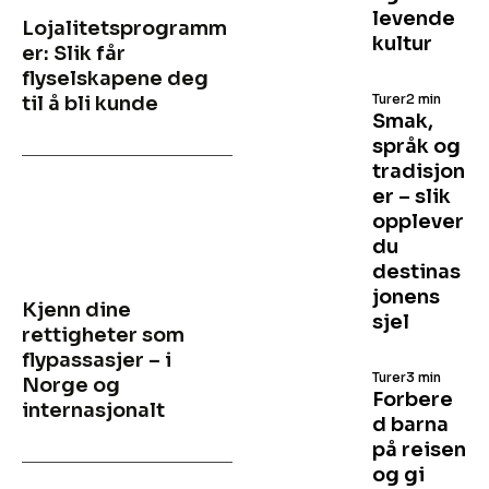
levende
Lojalitetsprogramm
kultur
er: Slik får
flyselskapene deg
Turer
2 min
til å bli kunde
Smak,
språk og
tradisjon
er – slik
opplever
du
destinas
jonens
Kjenn dine
sjel
rettigheter som
flypassasjer – i
Turer
3 min
Norge og
Forbere
internasjonalt
d barna
på reisen
og gi