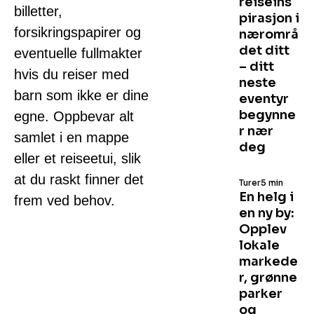
reiseins
billetter,
pirasjon i
forsikringspapirer og
nærområ
det ditt
eventuelle fullmakter
– ditt
hvis du reiser med
neste
barn som ikke er dine
eventyr
begynne
egne. Oppbevar alt
r nær
samlet i en mappe
deg
eller et reiseetui, slik
at du raskt finner det
Turer
5 min
En helg i
frem ved behov.
en ny by:
Opplev
lokale
markede
r, grønne
parker
og