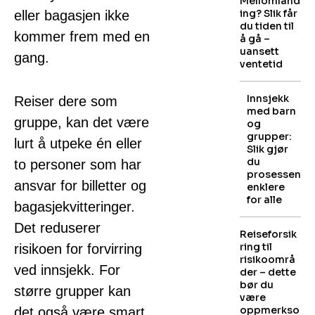
Mellomland
ing? Slik får
eller bagasjen ikke
du tiden til
kommer frem med en
å gå –
uansett
gang.
ventetid
Innsjekk
Reiser dere som
med barn
gruppe, kan det være
og
grupper:
lurt å utpeke én eller
Slik gjør
du
to personer som har
prosessen
ansvar for billetter og
enklere
for alle
bagasjekvitteringer.
Det reduserer
Reiseforsik
ring til
risikoen for forvirring
risikoområ
ved innsjekk. For
der – dette
bør du
større grupper kan
være
oppmerkso
det også være smart