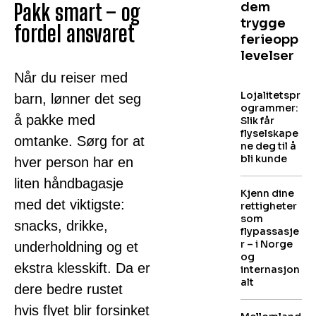
Pakk smart – og
dem
trygge
fordel ansvaret
ferieopp
levelser
Når du reiser med
Lojalitetspr
barn, lønner det seg
ogrammer:
å pakke med
Slik får
flyselskape
omtanke. Sørg for at
ne deg til å
bli kunde
hver person har en
liten håndbagasje
Kjenn dine
med det viktigste:
rettigheter
som
snacks, drikke,
flypassasje
r – i Norge
underholdning og et
og
ekstra klesskift. Da er
internasjon
alt
dere bedre rustet
hvis flyet blir forsinket