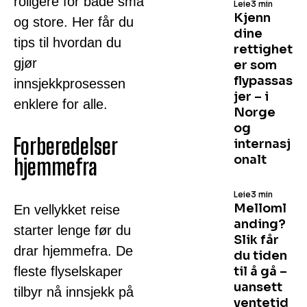
roligere for både små
Leie
3 min
Kjenn
og store. Her får du
dine
tips til hvordan du
rettighet
gjør
er som
flypassas
innsjekkprosessen
jer – i
enklere for alle.
Norge
og
Forberedelser
internasj
onalt
hjemmefra
Leie
3 min
Melloml
En vellykket reise
anding?
starter lenge før du
Slik får
drar hjemmefra. De
du tiden
fleste flyselskaper
til å gå –
uansett
tilbyr nå innsjekk på
ventetid