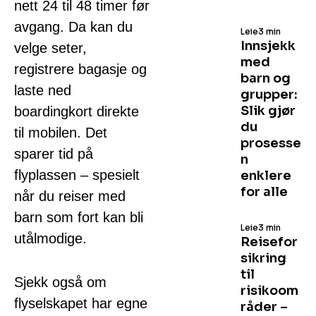
nett 24 til 48 timer før
avgang. Da kan du
Leie
3 min
Innsjekk
velge seter,
med
registrere bagasje og
barn og
laste ned
grupper:
Slik gjør
boardingkort direkte
du
til mobilen. Det
prosesse
sparer tid på
n
flyplassen – spesielt
enklere
for alle
når du reiser med
barn som fort kan bli
Leie
3 min
utålmodige.
Reisefor
sikring
til
Sjekk også om
risikoom
flyselskapet har egne
råder –