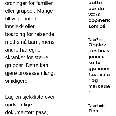
dette
ordninger for familier
bør du
eller grupper. Mange
være
tilbyr prioritert
oppmerk
innsjekk eller
som på
boarding for reisende
Turer
7 min
med små barn, mens
Opplev
andre har egne
destinas
jonens
skranker for større
kultur
grupper. Dette kan
gjennom
gjøre prosessen langt
festivale
r og
smidigere.
markede
r
Lag en sjekkliste over
nødvendige
Turer
4 min
Finn
dokumenter: pass,