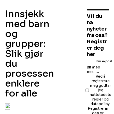
Innsjekk
Vil du
med barn
ha
nyheter
og
fra oss?
grupper:
Registr
er deg
Slik gjør
her
du
Bli med
prosessen
oss
Ved å
enklere
registrere
meg godtar
for alle
jeg
nettstedets
regler og
datapolicy.
Registrerin
gen er