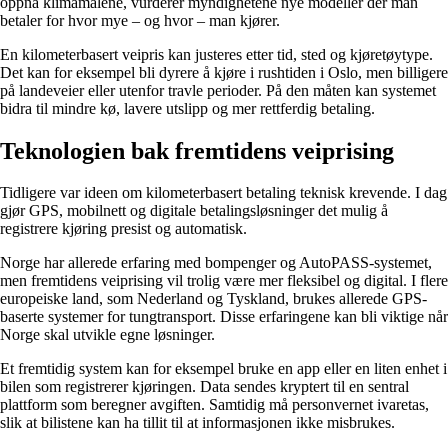
oppnå klimamålene, vurderer myndighetene nye modeller der man
betaler for hvor mye – og hvor – man kjører.
En kilometerbasert veipris kan justeres etter tid, sted og kjøretøytype.
Det kan for eksempel bli dyrere å kjøre i rushtiden i Oslo, men billigere
på landeveier eller utenfor travle perioder. På den måten kan systemet
bidra til mindre kø, lavere utslipp og mer rettferdig betaling.
Teknologien bak fremtidens veiprising
Tidligere var ideen om kilometerbasert betaling teknisk krevende. I dag
gjør GPS, mobilnett og digitale betalingsløsninger det mulig å
registrere kjøring presist og automatisk.
Norge har allerede erfaring med bompenger og AutoPASS-systemet,
men fremtidens veiprising vil trolig være mer fleksibel og digital. I flere
europeiske land, som Nederland og Tyskland, brukes allerede GPS-
baserte systemer for tungtransport. Disse erfaringene kan bli viktige når
Norge skal utvikle egne løsninger.
Et fremtidig system kan for eksempel bruke en app eller en liten enhet i
bilen som registrerer kjøringen. Data sendes kryptert til en sentral
plattform som beregner avgiften. Samtidig må personvernet ivaretas,
slik at bilistene kan ha tillit til at informasjonen ikke misbrukes.