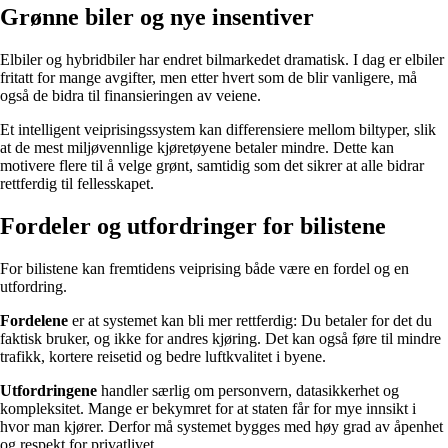
Grønne biler og nye insentiver
Elbiler og hybridbiler har endret bilmarkedet dramatisk. I dag er elbiler
fritatt for mange avgifter, men etter hvert som de blir vanligere, må
også de bidra til finansieringen av veiene.
Et intelligent veiprisingssystem kan differensiere mellom biltyper, slik
at de mest miljøvennlige kjøretøyene betaler mindre. Dette kan
motivere flere til å velge grønt, samtidig som det sikrer at alle bidrar
rettferdig til fellesskapet.
Fordeler og utfordringer for bilistene
For bilistene kan fremtidens veiprising både være en fordel og en
utfordring.
Fordelene
er at systemet kan bli mer rettferdig: Du betaler for det du
faktisk bruker, og ikke for andres kjøring. Det kan også føre til mindre
trafikk, kortere reisetid og bedre luftkvalitet i byene.
Utfordringene
handler særlig om personvern, datasikkerhet og
kompleksitet. Mange er bekymret for at staten får for mye innsikt i
hvor man kjører. Derfor må systemet bygges med høy grad av åpenhet
og respekt for privatlivet.