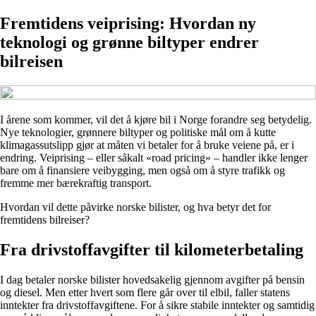
Fremtidens veiprising: Hvordan ny
teknologi og grønne biltyper endrer
bilreisen
I årene som kommer, vil det å kjøre bil i Norge forandre seg betydelig.
Nye teknologier, grønnere biltyper og politiske mål om å kutte
klimagassutslipp gjør at måten vi betaler for å bruke veiene på, er i
endring. Veiprising – eller såkalt «road pricing» – handler ikke lenger
bare om å finansiere veibygging, men også om å styre trafikk og
fremme mer bærekraftig transport.
Hvordan vil dette påvirke norske bilister, og hva betyr det for
fremtidens bilreiser?
Fra drivstoffavgifter til kilometerbetaling
I dag betaler norske bilister hovedsakelig gjennom avgifter på bensin
og diesel. Men etter hvert som flere går over til elbil, faller statens
inntekter fra drivstoffavgiftene. For å sikre stabile inntekter og samtidig