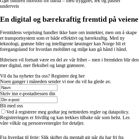
Gjør bilturen morsom for barna – med trygghet, lek og pauser
underveis
En digital og bærekraftig fremtid på veiene
Fremtidens veiprising handler ikke bare om inntekter, men om å skape
et transportsystem som er både effektivt og bærekraftig. Med ny
teknologi, grønne biler og intelligente løsninger kan Norge bli et
foregangsland for hvordan mobilitet og miljø kan gå hånd i hånd.
Bilreisen vil fortsatt være en del av vår frihet – men i fremtiden blir den
mer digital, mer fleksibel og langt grønnere.
Vil du ha nyheter fra oss? Registrer deg her
Noen ganger i måneden sender vi noe du vil ha glede av.
Skriv inn e-postadressen din
Bli med oss
Ved å registrere meg godtar jeg nettstedets regler og datapolicy.
Registreringen er frivillig og kan trekkes tilbake når som helst. Les
våre vilkår og personvernregler for detaljer.
Fra hverdag til ferie: Slik skifter du mentalt gir når du har fri fra