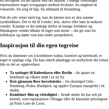
en bevegelse fra det kjente mot det ukjente. I mange fortellinger
representerer toget overgangen mellom livsfaser: fra ungdom til
voksenliv, fra sorg til håp, fra stillstand til forandring.
Når du selv reiser med tog, kan du kjenne noe av den samme
symbolikken. Det er tid til å tenke, lese, skrive eller bare la tankene
vandre. Kanskje er det nettopp derfor så mange forfattere og
filmskapere vender tilbake til toget som motiv – det gir rom for
refleksjon og møter som kan endre perspektivet.
Inspirasjon til din egen togreise
Hvis du drømmer om å kombinere kultur, komfort og bærekraft, er
toget et opplagt valg. Du kan enkelt planlegge en storbyferie der reisen
blir en del av opplevelsen:
Ta nattoget til København eller Berlin
– du sparer en
hotellnatt og våkner midt i en ny by.
Reis gjennom flere hovedsteder
– for eksempel Oslo–
Hamburg–Praha–Budapest, og opplev Europas mangfold i ett
strekk.
Kombiner film og virkelighet
– besøk steder du har sett på
lerretet, som togstasjonen i Brugge eller de klassiske perrongene
på Paris Gare de Lyon.