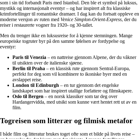
som i sin tid forbandt Paris med Istanbul. Den ble et symbol på luksus,
mystikk og internasjonalt eventyr – og har inspirert alt fra klassiske
krimfortellinger til romantiske dramaer. I dag kan du fortsatt oppleve en
moderne versjon av ruten med
Venice Simplon-Orient-Express
, der du
reiser i restaurerte vogner fra 1920- og 30-tallet.
Men du trenger ikke en luksusreise for å kjenne stemningen. Mange
europeiske togruter byr på den samme følelsen av fordypelse og
eventyr:
Paris til Venezia
– en nattreise gjennom Alpene, der du våkner
til utsikten over de italienske sjøene.
Berlin til Praha
– en klassisk rute gjennom Sentral-Europa,
perfekt for deg som vil kombinere to ikoniske byer med en
avslappet reise.
London til Edinburgh
– en tur gjennom det engelske
landskapet som har inspirert utallige forfattere og filmskapere.
Oslo til Bergen
– en norsk klassiker som tar deg over
Hardangervidda, med utsikt som kunne vært hentet rett ut av en
film.
Togreisen som litterær og filmisk metafor
I både film og litteratur brukes toget ofte som et bilde på livets reise –