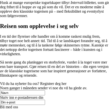
Husk at mange europeiske togselskaper tilbyr
Interrail
-billetter, som gir
deg frihet til å hoppe av og på som du vil. Det er en moderne måte å
oppleve den klassiske togreisen på – med fleksibilitet og eventyrlyst
som følgesvenner.
Reisen som opplevelse i seg selv
I en tid der flyreiser ofte handler om å komme raskest mulig frem,
tilbyr toget noe helt annet: tid. Tid til å se landskapet forandre seg, til å
møte mennesker, og til å la tankene følge skinnernes rytme. Kanskje er
det nettopp derfor togreisen fortsatt fascinerer – både i kunsten og i
virkeligheten.
Så neste gang du planlegger en storbyferie, vurder å la toget være mer
enn bare transport. Gjør reisen til en del av historien – din egen versjon
av de klassiske togreisene som har inspirert generasjoner av forfattere,
filmskapere og reisende.
Vil du ha nyheter fra oss? Registrer deg her
Noen ganger i måneden sender vi noe du vil ha glede av.
Skriv inn e-postadressen din
Bli med oss