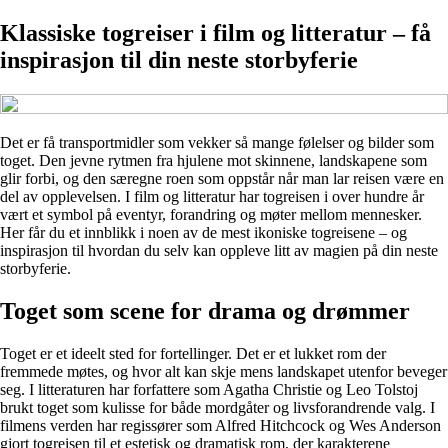
Klassiske togreiser i film og litteratur – få
inspirasjon til din neste storbyferie
Det er få transportmidler som vekker så mange følelser og bilder som
toget. Den jevne rytmen fra hjulene mot skinnene, landskapene som
glir forbi, og den særegne roen som oppstår når man lar reisen være en
del av opplevelsen. I film og litteratur har togreisen i over hundre år
vært et symbol på eventyr, forandring og møter mellom mennesker.
Her får du et innblikk i noen av de mest ikoniske togreisene – og
inspirasjon til hvordan du selv kan oppleve litt av magien på din neste
storbyferie.
Toget som scene for drama og drømmer
Toget er et ideelt sted for fortellinger. Det er et lukket rom der
fremmede møtes, og hvor alt kan skje mens landskapet utenfor beveger
seg. I litteraturen har forfattere som Agatha Christie og Leo Tolstoj
brukt toget som kulisse for både mordgåter og livsforandrende valg. I
filmens verden har regissører som Alfred Hitchcock og Wes Anderson
gjort togreisen til et estetisk og dramatisk rom, der karakterene