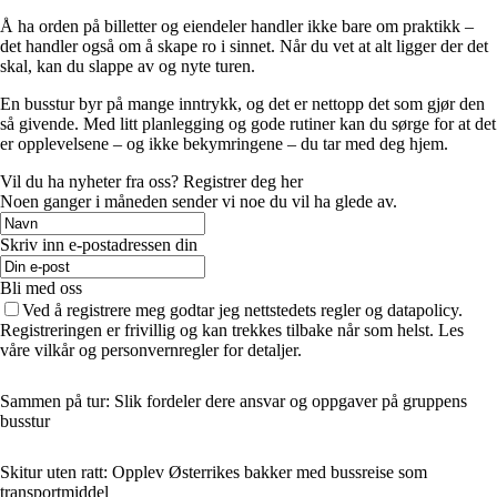
Å ha orden på billetter og eiendeler handler ikke bare om praktikk –
det handler også om å skape ro i sinnet. Når du vet at alt ligger der det
skal, kan du slappe av og nyte turen.
En busstur byr på mange inntrykk, og det er nettopp det som gjør den
så givende. Med litt planlegging og gode rutiner kan du sørge for at det
er opplevelsene – og ikke bekymringene – du tar med deg hjem.
Vil du ha nyheter fra oss? Registrer deg her
Noen ganger i måneden sender vi noe du vil ha glede av.
Skriv inn e-postadressen din
Bli med oss
Ved å registrere meg godtar jeg nettstedets regler og datapolicy.
Registreringen er frivillig og kan trekkes tilbake når som helst. Les
våre vilkår og personvernregler for detaljer.
Sammen på tur: Slik fordeler dere ansvar og oppgaver på gruppens
busstur
Skitur uten ratt: Opplev Østerrikes bakker med bussreise som
transportmiddel