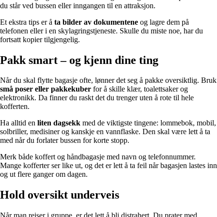
du står ved bussen eller inngangen til en attraksjon.
Et ekstra tips er å
ta bilder av dokumentene
og lagre dem på
telefonen eller i en skylagringstjeneste. Skulle du miste noe, har du
fortsatt kopier tilgjengelig.
Pakk smart – og kjenn dine ting
Når du skal flytte bagasje ofte, lønner det seg å pakke oversiktlig. Bruk
små poser eller pakkekuber
for å skille klær, toalettsaker og
elektronikk. Da finner du raskt det du trenger uten å rote til hele
kofferten.
Ha alltid en
liten dagsekk
med de viktigste tingene: lommebok, mobil,
solbriller, medisiner og kanskje en vannflaske. Den skal være lett å ta
med når du forlater bussen for korte stopp.
Merk både koffert og håndbagasje med navn og telefonnummer.
Mange kofferter ser like ut, og det er lett å ta feil når bagasjen lastes inn
og ut flere ganger om dagen.
Hold oversikt underveis
Når man reiser i gruppe, er det lett å bli distrahert. Du prater med