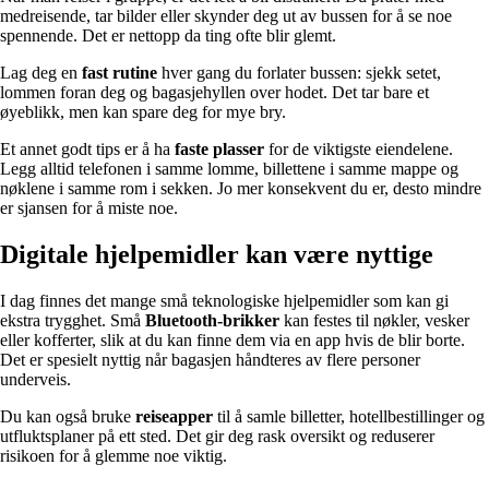
medreisende, tar bilder eller skynder deg ut av bussen for å se noe
spennende. Det er nettopp da ting ofte blir glemt.
Lag deg en
fast rutine
hver gang du forlater bussen: sjekk setet,
lommen foran deg og bagasjehyllen over hodet. Det tar bare et
øyeblikk, men kan spare deg for mye bry.
Et annet godt tips er å ha
faste plasser
for de viktigste eiendelene.
Legg alltid telefonen i samme lomme, billettene i samme mappe og
nøklene i samme rom i sekken. Jo mer konsekvent du er, desto mindre
er sjansen for å miste noe.
Digitale hjelpemidler kan være nyttige
I dag finnes det mange små teknologiske hjelpemidler som kan gi
ekstra trygghet. Små
Bluetooth-brikker
kan festes til nøkler, vesker
eller kofferter, slik at du kan finne dem via en app hvis de blir borte.
Det er spesielt nyttig når bagasjen håndteres av flere personer
underveis.
Du kan også bruke
reiseapper
til å samle billetter, hotellbestillinger og
utfluktsplaner på ett sted. Det gir deg rask oversikt og reduserer
risikoen for å glemme noe viktig.