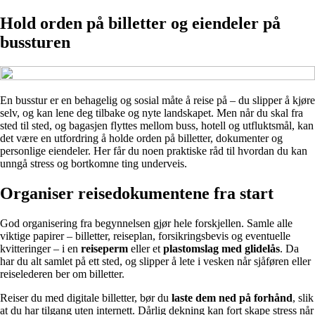
Hold orden på billetter og eiendeler på
bussturen
En busstur er en behagelig og sosial måte å reise på – du slipper å kjøre
selv, og kan lene deg tilbake og nyte landskapet. Men når du skal fra
sted til sted, og bagasjen flyttes mellom buss, hotell og utfluktsmål, kan
det være en utfordring å holde orden på billetter, dokumenter og
personlige eiendeler. Her får du noen praktiske råd til hvordan du kan
unngå stress og bortkomne ting underveis.
Organiser reisedokumentene fra start
God organisering fra begynnelsen gjør hele forskjellen. Samle alle
viktige papirer – billetter, reiseplan, forsikringsbevis og eventuelle
kvitteringer – i en
reiseperm
eller et
plastomslag med glidelås
. Da
har du alt samlet på ett sted, og slipper å lete i vesken når sjåføren eller
reiselederen ber om billetter.
Reiser du med digitale billetter, bør du
laste dem ned på forhånd
, slik
at du har tilgang uten internett. Dårlig dekning kan fort skape stress når