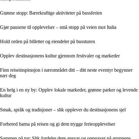
Grønne stopp: Bærekraftige aktiviteter på bussferien
Gjør pausene til opplevelser – små stopp på veien mot Italia
Hold orden på billetter og eiendeler på bussturen
Opplev destinasjonens kultur gjennom festivaler og markeder
Finn reiseinspirasjon i nærområdet ditt – ditt neste eventyr begynner
nær deg
En helg i en ny by: Opplev lokale markeder, grønne parker og levende
kultur
Smak, språk og tradisjoner – slik opplever du destinasjonens sjel
Forbered barna på reisen og gi dem trygge ferieopplevelser
Sammen på tur: Slik fordeler dere ansvar og oppgaver på gruppens