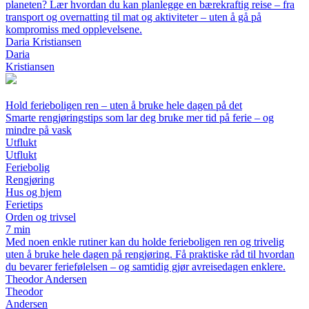
planeten? Lær hvordan du kan planlegge en bærekraftig reise – fra
transport og overnatting til mat og aktiviteter – uten å gå på
kompromiss med opplevelsene.
Daria Kristiansen
Daria
Kristiansen
Hold ferieboligen ren – uten å bruke hele dagen på det
Smarte rengjøringstips som lar deg bruke mer tid på ferie – og
mindre på vask
Utflukt
Utflukt
Feriebolig
Rengjøring
Hus og hjem
Ferietips
Orden og trivsel
7 min
Med noen enkle rutiner kan du holde ferieboligen ren og trivelig
uten å bruke hele dagen på rengjøring. Få praktiske råd til hvordan
du bevarer feriefølelsen – og samtidig gjør avreisedagen enklere.
Theodor Andersen
Theodor
Andersen