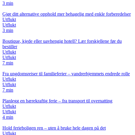
3 min
Gjør ditt alternative opphold mer behagelig med enkle forberedelser
Utflukt
Utflukt
3 min
Boutique, kjede eller uavhengig hotell? Lær forskjellene før du
bestiller
Utflukt
Utflukt
7 min
Fra ungdomsreiser til familieferier – vandrerhjemmets endrede rolle
Utflukt
Utflukt
7 min
Planlegg en bærekraftig ferie – fra transport til overnatting
Utflukt
Utflukt
4 min
Hold ferieboligen ren – uten å bruke hele dagen på det
Utflukt