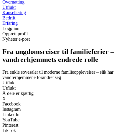
Overnatting
Utflukt
Kansellering
Bedrift
Erfaring
Logg inn
Opprett profil
Nyheter e-post
Fra ungdomsreiser til familieferier –
vandrerhjemmets endrede rolle
Fra enkle sovesaler til moderne familieopplevelser – slik har
vandrerhjemmene forandret seg
Utflukt
Utflukt
Å dele er kjærlig
X
Facebook
Instagram
LinkedIn
YouTube
Pinterest
TikTok