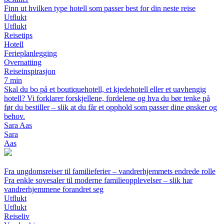
Finn ut hvilken type hotell som passer best for din neste reise
Utflukt
Utflukt
Reisetips
Hotell
Ferieplanlegging
Overnatting
Reiseinspirasjon
7 min
Skal du bo på et boutiquehotell, et kjedehotell eller et uavhengig
hotell? Vi forklarer forskjellene, fordelene og hva du bør tenke på
før du bestiller – slik at du får et opphold som passer dine ønsker og
behov.
Sara Aas
Sara
Aas
Fra ungdomsreiser til familieferier – vandrerhjemmets endrede rolle
Fra enkle sovesaler til moderne familieopplevelser – slik har
vandrerhjemmene forandret seg
Utflukt
Utflukt
Reiseliv