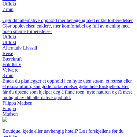
Utflukt
7 min
Gjør ditt alternative opphold mer behagelig med enkle forberedelser
Gjør opplevelsen enklere, mer komfortabel og full av mening med
noen smarte forberedelser
Utflukt
Utflukt
Alternativ Livsstil
Reise
Bærekraft
Friluftsliv
Velvære
3 min
Enten du planlegger et opphold i en hytte uten strøm, et retreat eller
et økosamfunn, kan gode forberedelser gjøre hele forskjellen. Her
får du tipsene som hjelper deg å finne roen, nyte naturen og få mest
mulig ut av ditt alternative opphold.
Filippa Madsen
Filippa
Madsen
Boutique, kjede eller uavhengig hotell? Lær forskjellene før du
bestiller