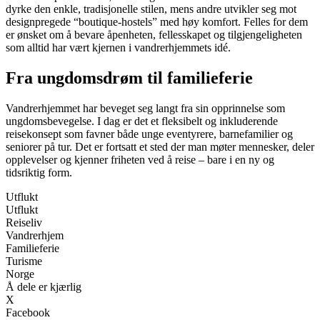
dyrke den enkle, tradisjonelle stilen, mens andre utvikler seg mot
designpregede “boutique-hostels” med høy komfort. Felles for dem
er ønsket om å bevare åpenheten, fellesskapet og tilgjengeligheten
som alltid har vært kjernen i vandrerhjemmets idé.
Fra ungdomsdrøm til familieferie
Vandrerhjemmet har beveget seg langt fra sin opprinnelse som
ungdomsbevegelse. I dag er det et fleksibelt og inkluderende
reisekonsept som favner både unge eventyrere, barnefamilier og
seniorer på tur. Det er fortsatt et sted der man møter mennesker, deler
opplevelser og kjenner friheten ved å reise – bare i en ny og
tidsriktig form.
Utflukt
Utflukt
Reiseliv
Vandrerhjem
Familieferie
Turisme
Norge
Å dele er kjærlig
X
Facebook