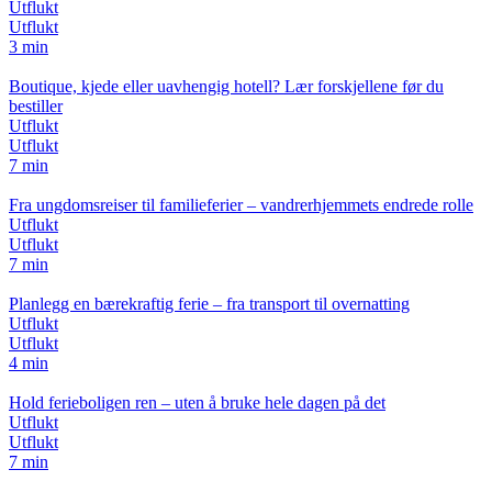
Utflukt
Utflukt
3 min
Boutique, kjede eller uavhengig hotell? Lær forskjellene før du
bestiller
Utflukt
Utflukt
7 min
Fra ungdomsreiser til familieferier – vandrerhjemmets endrede rolle
Utflukt
Utflukt
7 min
Planlegg en bærekraftig ferie – fra transport til overnatting
Utflukt
Utflukt
4 min
Hold ferieboligen ren – uten å bruke hele dagen på det
Utflukt
Utflukt
7 min