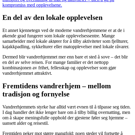
kompromiss med opplevelsene.
En del av den lokale opplevelsen
Et annet kjennetegn ved de moderne vandrerhjemmene er at de i
økende grad fungerer som lokale opplevelsessentre. Mange
samarbeider med lokale aktører for å tilby aktiviteter som fjellturer,
kajakkpadling, sykkelturer eller matopplevelser med lokale råvarer.
Dermed blir vandrerhjemmet mer enn bare et sted å sove – det blir
en del av selve reisen. For mange familier er det nettopp
kombinasjonen av frihet, fellesskap og opplevelser som gjør
vandrerhjemmet attraktivt.
Fremtidens vandrerhjem – mellom
tradisjon og fornyelse
Vandrerhjemmets styrke har alltid vært evnen til å tilpasse seg tiden.
I dag handler det ikke lenger bare om å tilby billig overnatting, men
om å skape meningsfulle opphold der gjestene føler seg hjemme –
uansett alder og reisestil.
Fremtiden peker mot større mangfold: noen steder vil fortsette å