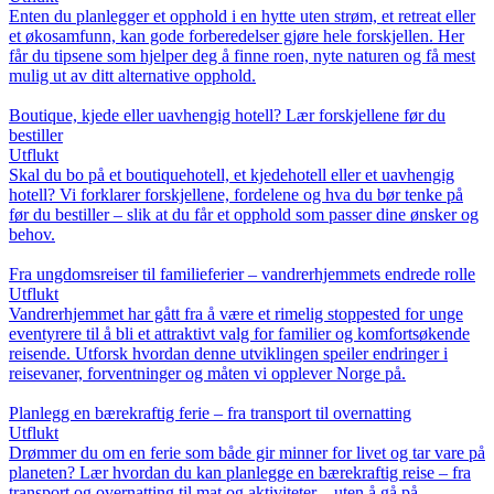
Enten du planlegger et opphold i en hytte uten strøm, et retreat eller
et økosamfunn, kan gode forberedelser gjøre hele forskjellen. Her
får du tipsene som hjelper deg å finne roen, nyte naturen og få mest
mulig ut av ditt alternative opphold.
Boutique, kjede eller uavhengig hotell? Lær forskjellene før du
bestiller
Utflukt
Skal du bo på et boutiquehotell, et kjedehotell eller et uavhengig
hotell? Vi forklarer forskjellene, fordelene og hva du bør tenke på
før du bestiller – slik at du får et opphold som passer dine ønsker og
behov.
Fra ungdomsreiser til familieferier – vandrerhjemmets endrede rolle
Utflukt
Vandrerhjemmet har gått fra å være et rimelig stoppested for unge
eventyrere til å bli et attraktivt valg for familier og komfortsøkende
reisende. Utforsk hvordan denne utviklingen speiler endringer i
reisevaner, forventninger og måten vi opplever Norge på.
Planlegg en bærekraftig ferie – fra transport til overnatting
Utflukt
Drømmer du om en ferie som både gir minner for livet og tar vare på
planeten? Lær hvordan du kan planlegge en bærekraftig reise – fra
transport og overnatting til mat og aktiviteter – uten å gå på