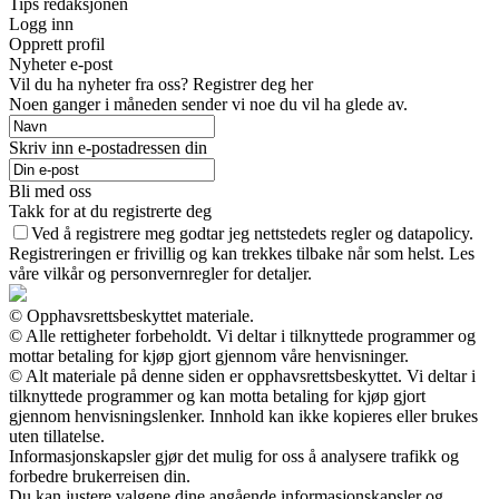
Tips redaksjonen
Logg inn
Opprett profil
Nyheter e-post
Vil du ha nyheter fra oss? Registrer deg her
Noen ganger i måneden sender vi noe du vil ha glede av.
Skriv inn e-postadressen din
Bli med oss
Takk for at du registrerte deg
Ved å registrere meg godtar jeg nettstedets regler og datapolicy.
Registreringen er frivillig og kan trekkes tilbake når som helst. Les
våre vilkår og personvernregler for detaljer.
© Opphavsrettsbeskyttet materiale.
© Alle rettigheter forbeholdt. Vi deltar i tilknyttede programmer og
mottar betaling for kjøp gjort gjennom våre henvisninger.
© Alt materiale på denne siden er opphavsrettsbeskyttet. Vi deltar i
tilknyttede programmer og kan motta betaling for kjøp gjort
gjennom henvisningslenker. Innhold kan ikke kopieres eller brukes
uten tillatelse.
Informasjonskapsler gjør det mulig for oss å analysere trafikk og
forbedre brukerreisen din.
Du kan justere valgene dine angående informasjonskapsler og