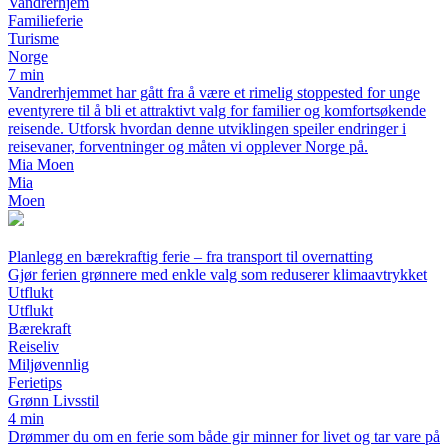
Vandrerhjem
Familieferie
Turisme
Norge
7 min
Vandrerhjemmet har gått fra å være et rimelig stoppested for unge
eventyrere til å bli et attraktivt valg for familier og komfortsøkende
reisende. Utforsk hvordan denne utviklingen speiler endringer i
reisevaner, forventninger og måten vi opplever Norge på.
Mia Moen
Mia
Moen
Planlegg en bærekraftig ferie – fra transport til overnatting
Gjør ferien grønnere med enkle valg som reduserer klimaavtrykket
Utflukt
Utflukt
Bærekraft
Reiseliv
Miljøvennlig
Ferietips
Grønn Livsstil
4 min
Drømmer du om en ferie som både gir minner for livet og tar vare på