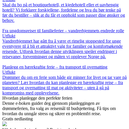
Skal du bo på et boutiquehotell, et kjedehotell eller et uavhengig
hotell? Vi forklarer forskjellene, fordelene og hva du bør tenke på
før du bestiller – slik at du får et opphold som passer dine ønsker og
behov.
Fra ungdomsreiser til familieferier – vandrerhjemmets endrede rolle
Utflukt
Vandrerhjemmet har gått fra å være et rimelig stoppested for unge
eventyrere til å bli et attraktivt valg for familier og komfortsøkende
reisende. Utforsk hvordan denne utviklingen speiler endringer i
reisevaner, forventninger og måten vi opplever Norge på.
Planlegg en bærekraftig ferie – fra transport til overnatting
Utflukt
Drømmer du om en ferie som både gir minner for livet og tar vare på
planeten? Lær hvordan du kan planlegge en bærekraftig reise – fra
transport og overnatting til mat og aktiviteter – uten å gå på
kompromiss med opplevelsene.
Hvordan planlegge den perfekte ferien
Denne e-boken guider deg gjennom planleggingen av
drømmeferien, fra valg av reisemål til budsjettering. Få tips om
hvordan du unngår stress og sikrer en problemfri reise.
Gratis nedlasting