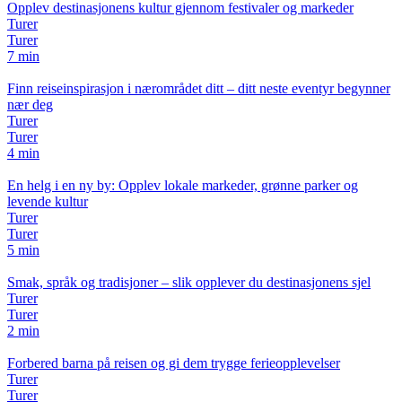
Opplev destinasjonens kultur gjennom festivaler og markeder
Turer
Turer
7 min
Finn reiseinspirasjon i nærområdet ditt – ditt neste eventyr begynner
nær deg
Turer
Turer
4 min
En helg i en ny by: Opplev lokale markeder, grønne parker og
levende kultur
Turer
Turer
5 min
Smak, språk og tradisjoner – slik opplever du destinasjonens sjel
Turer
Turer
2 min
Forbered barna på reisen og gi dem trygge ferieopplevelser
Turer
Turer