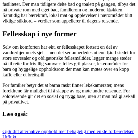
fasiliteter. Der man tidligere delte bad og toalett på gangen, tilbys det
nå private rom med eget bad, familierom og moderne kjøkken.
Samtidig har bærekraft, lokal mat og opplevelser i nærområdet blitt
viktige stikkord – verdier som appellerer til dagens reisende.
Fellesskap i nye former
Selv om komforten har økt, er fellesskapet fortsatt en del av
vandrerhjemmets sjel – men det ser annerledes ut enn før. I stedet for
store sovesaler og obligatoriske fellesmåltider, legger mange steder
nå til rette for frivillig samvær: felles grillplasser, lekeområder for
barn og hyggelige oppholdsrom der man kan møtes over en kopp
kaffe eller et brettspill.
For familier betyr det at barna raskt finner lekekamerater, mens
foreldrene får mulighet til å slappe av og møte andre reisende. For
soloreisende gir det en sosial og trygg base, uten at man må gi avkall
på privatlivet.
Læs også:
Gjør ditt alternative opphold mer behagelig med enkle forberedelser
Utflukt