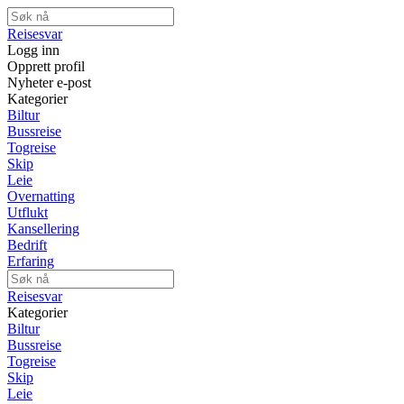
Reisesvar
Logg inn
Opprett profil
Nyheter e-post
Kategorier
Biltur
Bussreise
Togreise
Skip
Leie
Overnatting
Utflukt
Kansellering
Bedrift
Erfaring
Reisesvar
Kategorier
Biltur
Bussreise
Togreise
Skip
Leie