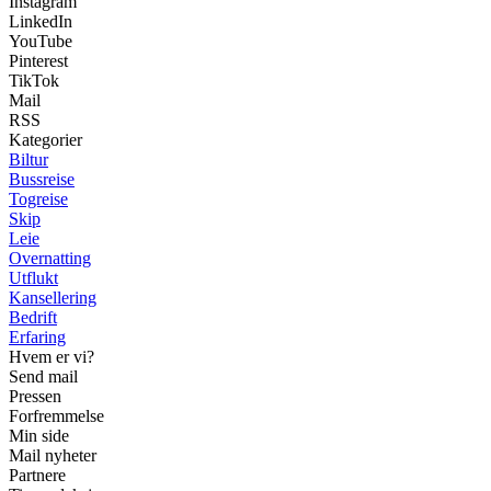
Instagram
LinkedIn
YouTube
Pinterest
TikTok
Mail
RSS
Kategorier
Biltur
Bussreise
Togreise
Skip
Leie
Overnatting
Utflukt
Kansellering
Bedrift
Erfaring
Hvem er vi?
Send mail
Pressen
Forfremmelse
Min side
Mail nyheter
Partnere