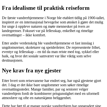
Fra idealisme til praktisk reiseform
De første vandrerhjemmene i Norge ble etablert tidlig på 1900-tallet,
inspirert av en internasjonal bevegelse som ønsket å gjøre det mulig
for unge å oppleve naturen og møte mennesker på tvers av
landegrenser. Fokuset var på fellesskap, enkelhet og rimelige
overnattinger – ikke komfort.
Etter andre verdenskrig ble vandrerhjemmene et fast innslag i
ungdomsreiser, skoleturer og speiderleirer. De representerte frihet,
eventyr og fellesskap – en tid da man reiste med tog, sykkel eller
haik, og hvor det sosiale samværet var like viktig som selve
destinasjonen.
Nye krav fra nye gjester
Etter hvert som reisevanene har endret seg, har også gjestene gjort
det. I dag er det ikke bare ungdommer som søker rimelige
overnattingssteder. Mange familier, par og seniorer velger
vandrerhjem fordi de kombinerer prisgunstighet med en uformell
atmosfære og ofte en naturskjønn beliggenhet.
Dette har ført til at mange norske vandrerhjem har oppgradert sine